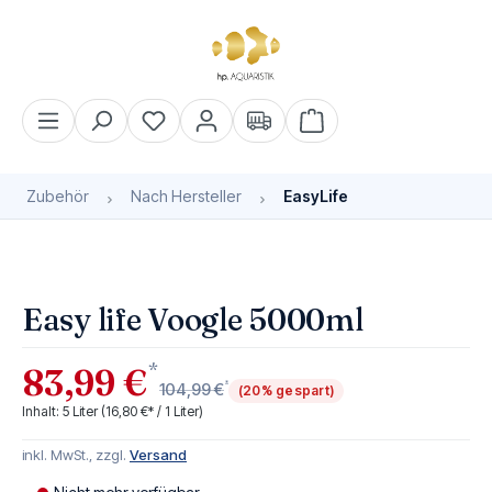
alt springen
Warenkorb enthält 0 Pos
Zubehör
Nach Hersteller
EasyLife
Bildergalerie überspringen
Bald wieder verfügbar
Easy life Voogle 5000ml
*
83,99 €
*
104,99 €
(20% gespart)
Inhalt:
5 Liter
(16,80 €* / 1 Liter)
inkl. MwSt., zzgl.
Versand