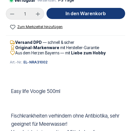
Verfügbar
· Versandart:
1-3 Tage
Produkt Anzahl: Gib den gewünschten Wert ei
In den Warenkorb
Zum Merkzettel hinzufügen
Versand DPD
— schnell & sicher
Original-Markenware
mit Hersteller-Garantie
Aus dem Herzen Bayerns — mit
Liebe zum Hobby
Art.-Nr.:
EL-NRA31002
Easy life Voogle 500ml
Fischkrankheiten verhindern ohne Antibiotika, sehr
geeignet für Meerwasser!