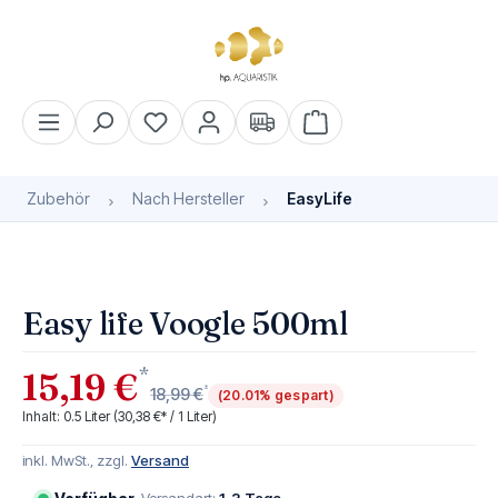
alt springen
Warenkorb enthält 0 Pos
Zubehör
Nach Hersteller
EasyLife
Bildergalerie überspringen
Easy life Voogle 500ml
*
15,19 €
*
18,99 €
(20.01% gespart)
Inhalt:
0.5 Liter
(30,38 €* / 1 Liter)
inkl. MwSt., zzgl.
Versand