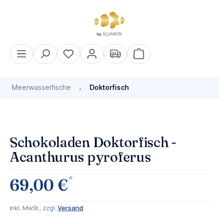
alt springen
Warenkorb enthält 0 Pos
Meerwasserfische
Doktorfisch
Bildergalerie überspringen
Bald wieder verfügbar
Schokoladen Doktorfisch -
Acanthurus pyroferus
*
69,00 €
inkl. MwSt., zzgl.
Versand