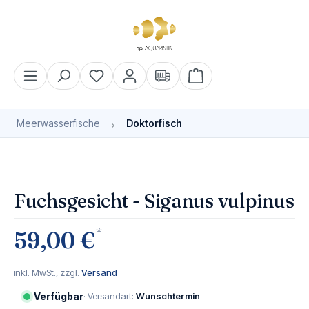
alt springen
Warenkorb enthält 0 Pos
Meerwasserfische
Doktorfisch
Bildergalerie überspringen
Fuchsgesicht - Siganus vulpinus
*
59,00 €
inkl. MwSt., zzgl.
Versand
Verfügbar
· Versandart:
Wunschtermin