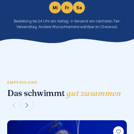
Mi
Fr
Sa
Bestellung bis 24 Uhr am Vortag → Versand am nächsten Tier-
Versandtag. Andere Wunschtermine wählbar im Checkout.
EMPFEHLUNG
Das schwimmt
gut zusammen