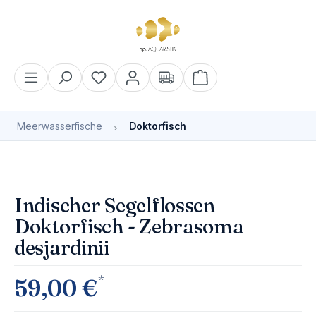
alt springen
Warenkorb enthält 0 Pos
Meerwasserfische
Doktorfisch
Bildergalerie überspringen
Indischer Segelflossen
Doktorfisch - Zebrasoma
desjardinii
*
59,00 €