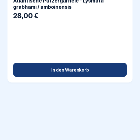
Atlantische Putzergarnele - Lysmata
grabhami / amboinensis
28,00 €
In den Warenkorb