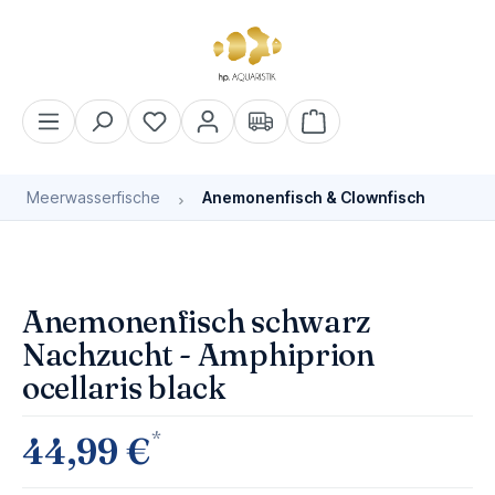
alt springen
Warenkorb enthält 0 Pos
Meerwasserfische
Anemonenfisch & Clownfisch
Bildergalerie überspringen
Bald wieder verfügbar
Anemonenfisch schwarz
Nachzucht - Amphiprion
ocellaris black
*
44,99 €