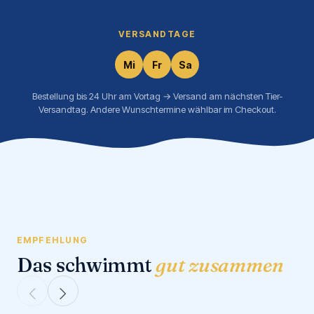
VERSANDTAGE
Mi
Fr
Sa
Bestellung bis 24 Uhr am Vortag → Versand am nächsten Tier-
Versandtag. Andere Wunschtermine wählbar im Checkout.
EMPFEHLUNG
Das schwimmt
gut zusammen