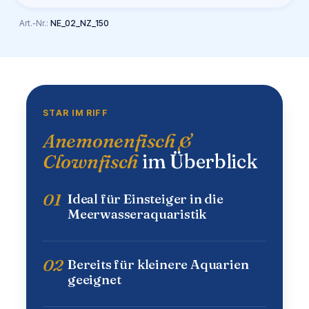
Art.-Nr.:
NE_02_NZ_150
STAR IM RIFF
Anemonenfisch &
Clownfisch
im Überblick
01
Ideal für Einsteiger in die
Meerwasseraquaristik
02
Bereits für kleinere Aquarien
geeignet