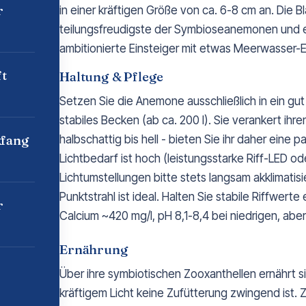
r
in einer kräftigen Größe von ca. 6-8 cm an. Die 
teilungsfreudigste der Symbioseanemonen und ei
ambitionierte Einsteiger mit etwas Meerwasser-E
t
Haltung & Pflege
Setzen Sie die Anemone ausschließlich in ein g
stabiles Becken (ab ca. 200 l). Sie verankert ihr
kfang
halbschattig bis hell - bieten Sie ihr daher eine 
Lichtbedarf ist hoch (leistungsstarke Riff-LED o
Lichtumstellungen bitte stets langsam akklimatisi
Punktstrahl ist ideal. Halten Sie stabile Riffwerte
r
Calcium ~420 mg/l, pH 8,1-8,4 bei niedrigen, aber
Ernährung
Über ihre symbiotischen Zooxanthellen ernährt s
kräftigem Licht keine Zufütterung zwingend ist. 