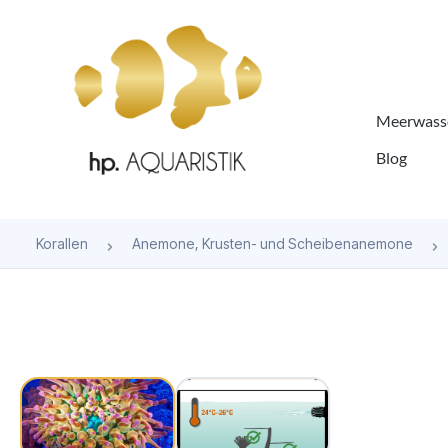
springen
Zur Hauptnavigation springen
Meerwasse
Blog
Korallen
Anemone, Krusten- und Scheibenanemone
Bildergalerie überspringen