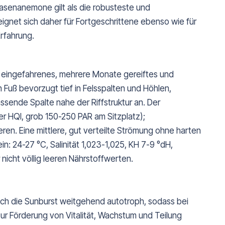
Blasenanemone gilt als die robusteste und
gnet sich daher für Fortgeschrittene ebenso wie für
rfahrung.
ut eingefahrenes, mehrere Monate gereiftes und
en Fuß bevorzugt tief in Felsspalten und Höhlen,
passende Spalte nahe der Riffstruktur an. Der
der HQI, grob 150-250 PAR am Sitzplatz);
eren. Eine mittlere, gut verteilte Strömung ohne harten
 ein: 24-27 °C, Salinität 1,023-1,025, KH 7-9 °dH,
 nicht völlig leeren Nährstoffwerten.
ich die Sunburst weitgehend autotroph, sodass bei
Zur Förderung von Vitalität, Wachstum und Teilung