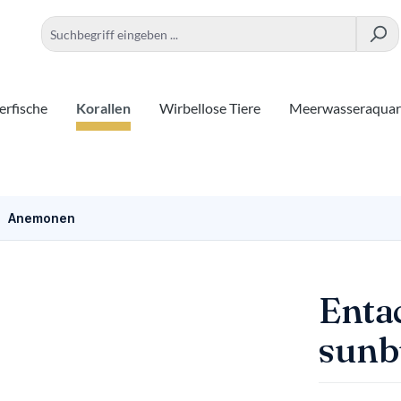
rfische
Korallen
Wirbellose Tiere
Meerwasseraqua
Anemonen
Enta
sunb