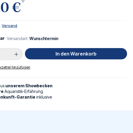
*
00 €
l.
Versand
ar
· Versandart:
Wunschtermin
Anzahl: Gib den gewünschten Wert ein oder
In den Warenkorb
zettel hinzufügen
aus
unserem Showbecken
re
Aquaristik-Erfahrung
nkunft-Garantie
inklusive