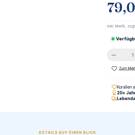
79,
inkl. MwSt., zzg
Verfügb
Produkt 
Zum Merk
Korallen 
20+ Jah
Lebenda
DETAILS AUF EINEN BLICK