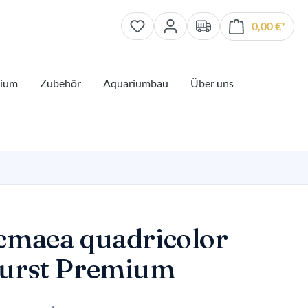
0,00 €*
Waren
rium
Zubehör
Aquariumbau
Über uns
cmaea quadricolor
urst Premium