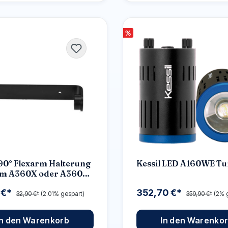
%
 90° Flexarm Halterung
Kessil LED A160WE Tu
am A360X oder A360
Serie Flexarm
 €*
352,70 €*
iert werden.
32,90 €*
(2.01% gespart)
359,90 €*
(2% 
In den Warenkorb
In den Warenko