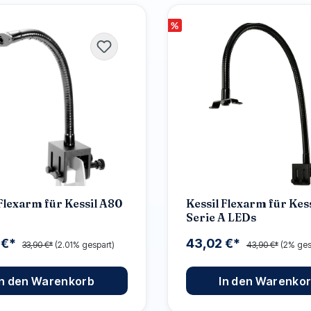
%
 Flexarm für Kessil A80
Kessil Flexarm für Kess
Serie A LEDs
 €*
43,02 €*
33,90 €*
(2.01% gespart)
43,90 €*
(2% ges
In den Warenkorb
In den Warenko