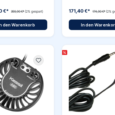
0 €*
171,40 €*
359,90 €*
(2% gespart)
174,90 €*
(2% g
In den Warenkorb
In den Warenko
%