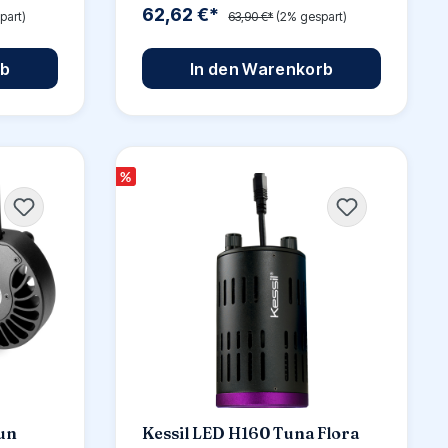
62,62 €*
part)
63,90 €*
(2% gespart)
rb
In den Warenkorb
%
un
Kessil LED H160 Tuna Flora