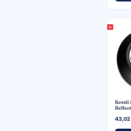
%
Kessil
Reflec
43,02