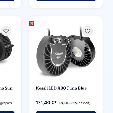
%
na Sun
Kessil LED A80 Tuna Blue
171,40 €*
gespart)
174,90 €*
(2% gespart)