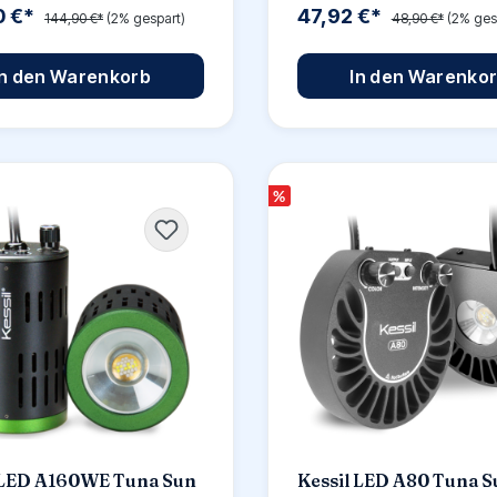
0 €*
47,92 €*
144,90 €*
(2% gespart)
48,90 €*
(2% ges
In den Warenkorb
In den Warenko
%
 LED A160WE Tuna Sun
Kessil LED A80 Tuna S