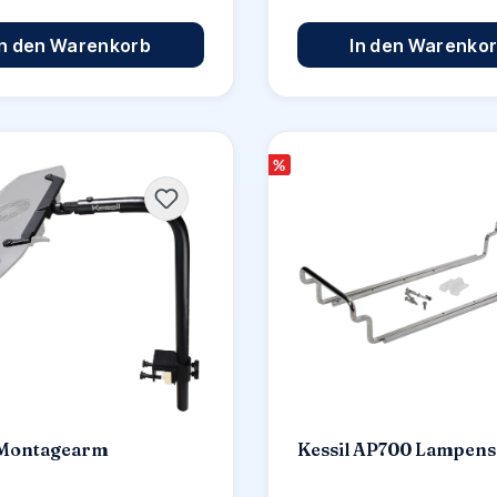
In den Warenkorb
In den Warenko
%
Montagearm
Kessil AP700 Lampens