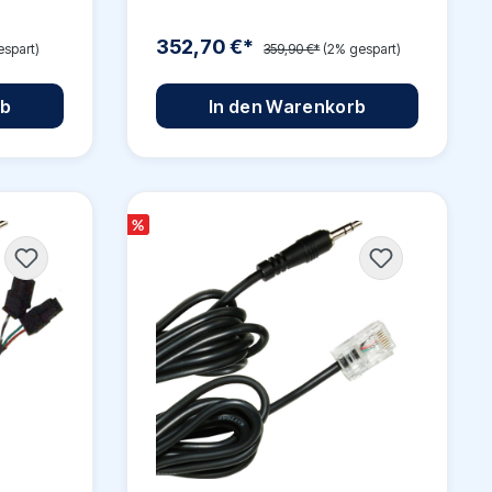
352,70 €*
espart)
359,90 €*
(2% gespart)
rb
In den Warenkorb
%