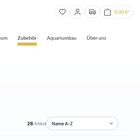
0,00 €*
Waren
ium
Zubehör
Aquariumbau
Über uns
28
Artikel