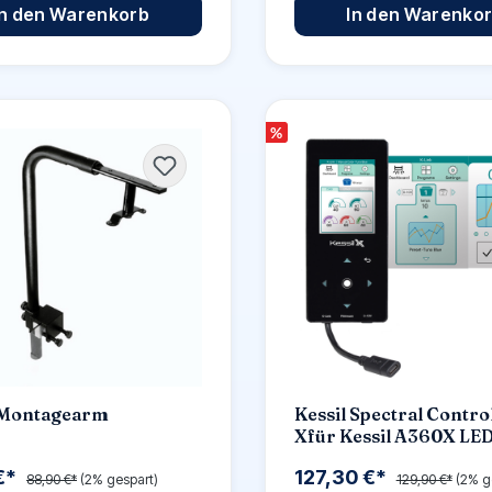
In den Warenkorb
In den Warenko
%
 Montagearm
Kessil Spectral Contro
Xfür Kessil A360X LE
 €*
127,30 €*
88,90 €*
(2% gespart)
129,90 €*
(2% g