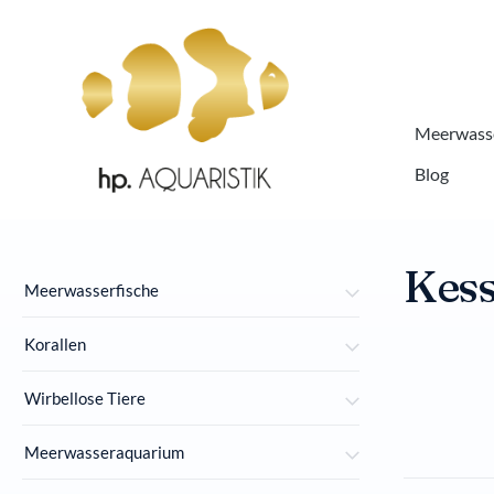
springen
Zur Hauptnavigation springen
Meerwasse
Blog
Kess
Meerwasserfische
Korallen
Wirbellose Tiere
Meerwasseraquarium