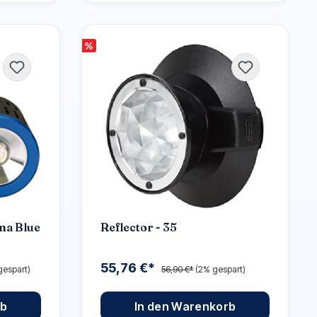
%
na Blue
Reflector - 35
55,76 €*
gespart)
56,90 €*
(2% gespart)
rb
In den Warenkorb