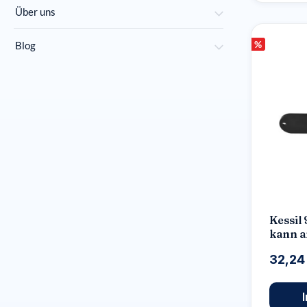
Über uns
%
Blog
Kessil
kann 
und A-
32,24
install