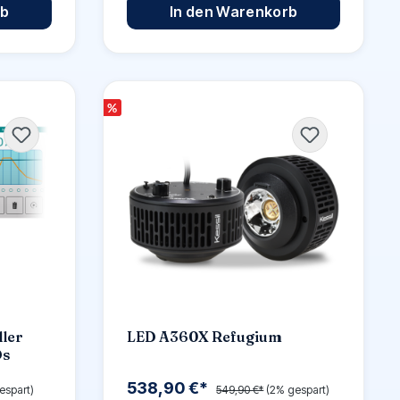
rb
In den Warenkorb
%
ller
LED A360X Refugium
Ds
538,90 €*
espart)
549,90 €*
(2% gespart)