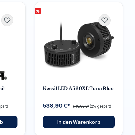
%
il
Kessil LED A360XE Tuna Blue
538,90 €*
part)
549,90 €*
(2% gespart)
rb
In den Warenkorb