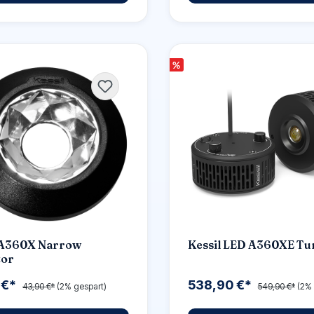
%
 A360X Narrow
Kessil LED A360XE Tu
tor
 €*
538,90 €*
43,90 €*
(2% gespart)
549,90 €*
(2% 