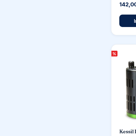
142,0
%
Kessil