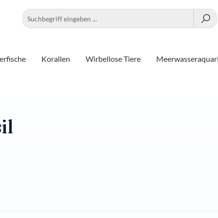
rfische
Korallen
Wirbellose Tiere
Meerwasseraquar
il