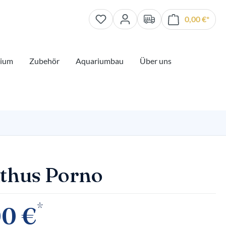
0,00 €*
Waren
rium
Zubehör
Aquariumbau
Über uns
thus Porno
*
00 €