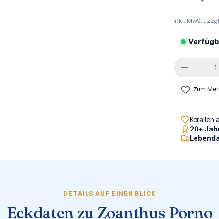
inkl. MwSt., zzg
Verfügb
Produkt 
Zum Merk
Korallen 
20+ Jah
Lebenda
DETAILS AUF EINEN BLICK
Eckdaten zu Zoanthus Porno