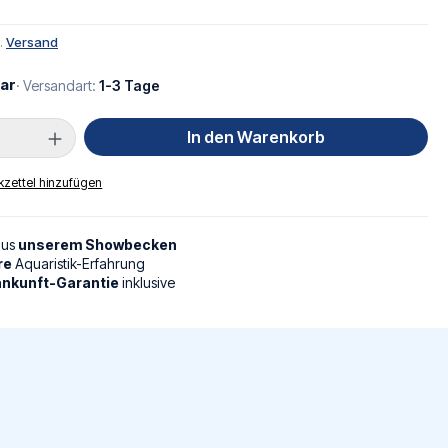
l.
Versand
ar
· Versandart:
1-3 Tage
Anzahl: Gib den gewünschten Wert ein oder
In den Warenkorb
zettel hinzufügen
aus
unserem Showbecken
re
Aquaristik-Erfahrung
nkunft-Garantie
inklusive