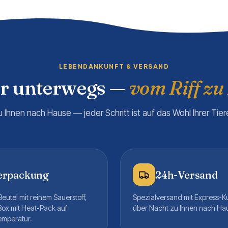
LEBENDANKUNFT & VERSAND
er unterwegs —
vom Riff zu
u Ihnen nach Hause — jeder Schritt ist auf das Wohl Ihrer Tie
erpackung
24h-Versand
eutel mit reinem Sauerstoff,
Spezialversand mit Express-K
Box mit Heat-Pack auf
über Nacht zu Ihnen nach Ha
emperatur.