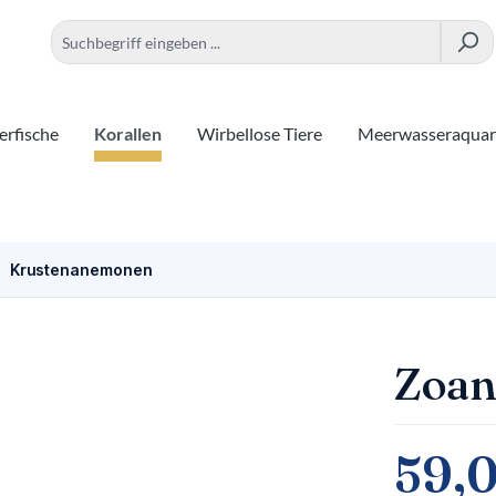
rfische
Korallen
Wirbellose Tiere
Meerwasseraqua
Krustenanemonen
Zoan
59,