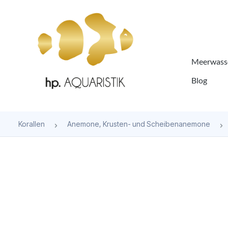
springen
Zur Hauptnavigation springen
Meerwasse
Blog
Korallen
Anemone, Krusten- und Scheibenanemone
Bildergalerie überspringen