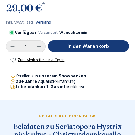
*
29,00 €
inkl. MwSt., zzgl.
Versand
Verfügbar
· Versandart:
Wunschtermin
Produkt Anzahl: Gib den gewünschten Wert ei
In den Warenkorb
Zum Merkzettel hinzufügen
Korallen aus
unserem Showbecken
20+ Jahre
Aquaristik-Erfahrung
Lebendankunft-Garantie
inklusive
DETAILS AUF EINEN BLICK
Eckdaten zu Seriatopora Hystrix
pink ultra - Christusdornkoralle