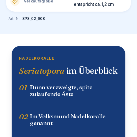
Verkaufsgröße
entspricht ca. 1,2 cm
Art.-Nr.:
SPS_02_608
NADELKORALLE
Seriatopora
im Überblick
01
Dünn verzweigte, spitz
zulaufende Äste
02
Im Volksmund Nadelkoralle
genannt