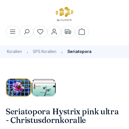
alt springen
Warenkorb enthält 0 Pos
Korallen
SPS Korallen
Seriatopora
Bildergalerie überspringen
Seriatopora Hystrix pink ultra
- Christusdornkoralle