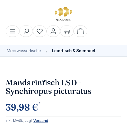
alt springen
Warenkorb enthält 0 Pos
Meerwasserfische
Leierfisch & Seenadel
Bildergalerie überspringen
Mandarinfisch LSD -
Synchiropus picturatus
*
39,98 €
inkl. MwSt., zzgl.
Versand