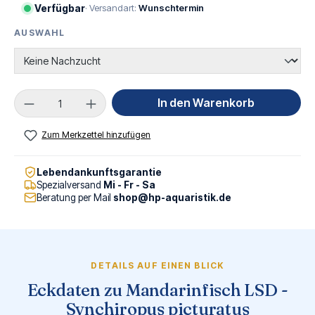
Verfügbar
· Versandart:
Wunschtermin
AUSWAHL
AUSWÄHLEN
Produkt Anzahl: Gib den gewünschten Wert ei
In den Warenkorb
Zum Merkzettel hinzufügen
Lebendankunftsgarantie
Spezialversand
Mi - Fr - Sa
Beratung per Mail
shop@hp-aquaristik.de
DETAILS AUF EINEN BLICK
Eckdaten zu Mandarinfisch LSD -
Synchiropus picturatus