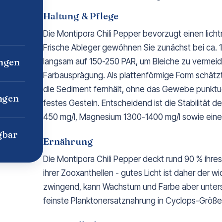
Haltung & Pflege
Die Montipora Chili Pepper bevorzugt einen lichtr
Frische Ableger gewöhnen Sie zunächst bei ca. 
ngen
langsam auf 150-250 PAR, um Bleiche zu vermeide
Farbausprägung. Als plattenförmige Form schätzt
die Sediment fernhält, ohne das Gewebe punktuel
ngen
festes Gestein. Entscheidend ist die Stabilität 
450 mg/l, Magnesium 1300-1400 mg/l sowie eine 
gbar
Ernährung
Die Montipora Chili Pepper deckt rund 90 % ihr
ihrer Zooxanthellen - gutes Licht ist daher der wi
zwingend, kann Wachstum und Farbe aber unters
feinste Planktonersatznahrung in Cyclops-Größe