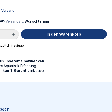
l.
Versand
ar
· Versandart:
Wunschtermin
Anzahl: Gib den gewünschten Wert ein oder
In den Warenkorb
zettel hinzufügen
aus
unserem Showbecken
re
Aquaristik-Erfahrung
nkunft-Garantie
inklusive
per