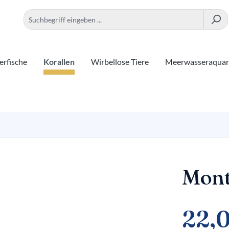
rfische
Korallen
Wirbellose Tiere
Meerwasseraqua
Mont
22,