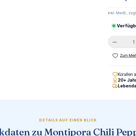
inkl. MwSt., zzg
Verfügb
Produkt 
Zum Merk
Korallen 
20+ Jah
Lebenda
DETAILS AUF EINEN BLICK
kdaten zu Montipora Chili Pep