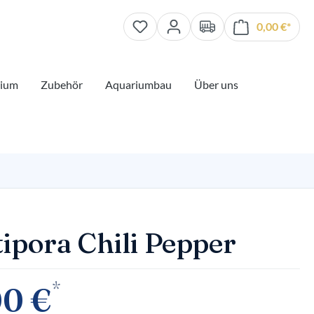
0,00 €*
Waren
rium
Zubehör
Aquariumbau
Über uns
ipora Chili Pepper
*
00 €