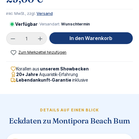
inkl. MwSt., zzgl.
Versand
Verfügbar
· Versandart:
Wunschtermin
Produkt Anzahl: Gib den gewünschten Wert ei
In den Warenkorb
Zum Merkzettel hinzufügen
Korallen aus
unserem Showbecken
20+ Jahre
Aquaristik-Erfahrung
Lebendankunft-Garantie
inklusive
DETAILS AUF EINEN BLICK
Eckdaten zu Montipora Beach Bum