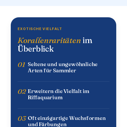
EXOTISCHE VIELFALT
Korallenraritäten
im
Überblick
01
Seltene und ungewöhnliche
Arten für Sammler
02
Erweitern die Vielfalt im
Riffaquarium
03
Oft einzigartige Wuchsformen
und Färbungen