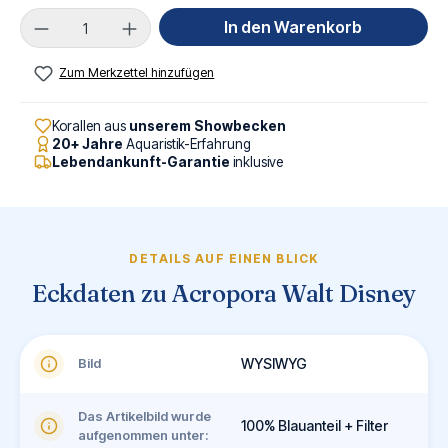
Produkt Anzahl: Gib den gewünschten Wert ei
In den Warenkorb
Zum Merkzettel hinzufügen
Korallen aus
unserem Showbecken
20+ Jahre
Aquaristik-Erfahrung
Lebendankunft-Garantie
inklusive
DETAILS AUF EINEN BLICK
Eckdaten zu Acropora Walt Disney
Bild
WYSIWYG
Das Artikelbild wurde
100% Blauanteil + Filter
aufgenommen unter: