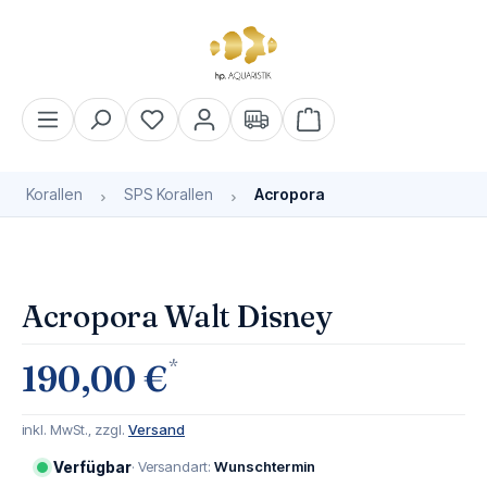
alt springen
Warenkorb enthält 0 Pos
Korallen
SPS Korallen
Acropora
Bildergalerie überspringen
Acropora Walt Disney
*
190,00 €
inkl. MwSt., zzgl.
Versand
Verfügbar
· Versandart:
Wunschtermin