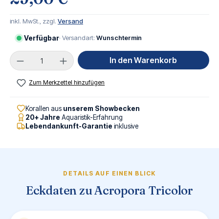
inkl. MwSt., zzgl.
Versand
Verfügbar
· Versandart:
Wunschtermin
Produkt Anzahl: Gib den gewünschten Wert ei
In den Warenkorb
Zum Merkzettel hinzufügen
Korallen aus
unserem Showbecken
20+ Jahre
Aquaristik-Erfahrung
Lebendankunft-Garantie
inklusive
DETAILS AUF EINEN BLICK
Eckdaten zu Acropora Tricolor