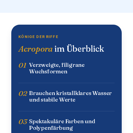
KÖNIGE DER RIFFE
Acropora
im Überblick
01
Verzweigte, filigrane
Wuchsformen
02
Brauchen kristallklares Wasser
und stabile Werte
03
Spektakuläre Farben und
Polypenfärbung