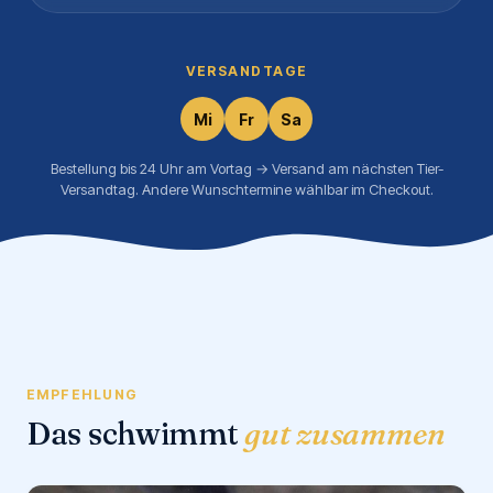
VERSANDTAGE
Mi
Fr
Sa
Bestellung bis 24 Uhr am Vortag → Versand am nächsten Tier-
Versandtag. Andere Wunschtermine wählbar im Checkout.
EMPFEHLUNG
Das schwimmt
gut zusammen