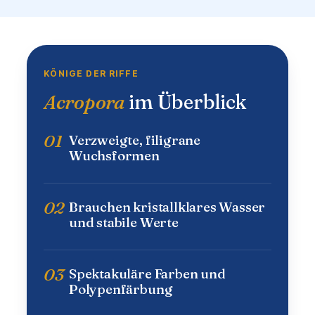
KÖNIGE DER RIFFE
Acropora
im Überblick
01
Verzweigte, filigrane
Wuchsformen
02
Brauchen kristallklares Wasser
und stabile Werte
03
Spektakuläre Farben und
Polypenfärbung