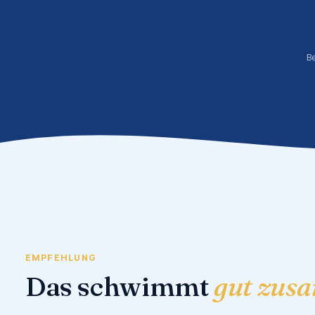
B
EMPFEHLUNG
Das schwimmt
gut zus