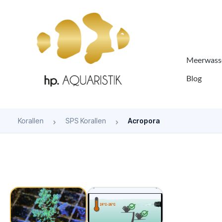
springen
Zur Hauptnavigation springen
Meerwasse
Blog
Korallen
SPS Korallen
Acropora
Bildergalerie überspringen