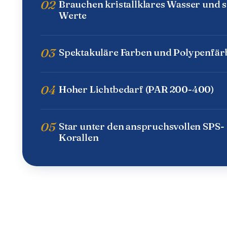
02
Brauchen kristallklares Wasser und s
Werte
03
Spektakuläre Farben und Polypenfä
04
Hoher Lichtbedarf (PAR 200-400)
05
Star unter den anspruchsvollen SPS-
Korallen