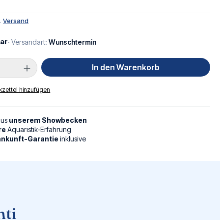
l.
Versand
ar
· Versandart:
Wunschtermin
Anzahl: Gib den gewünschten Wert ein oder
In den Warenkorb
zettel hinzufügen
aus
unserem Showbecken
re
Aquaristik-Erfahrung
nkunft-Garantie
inklusive
nti