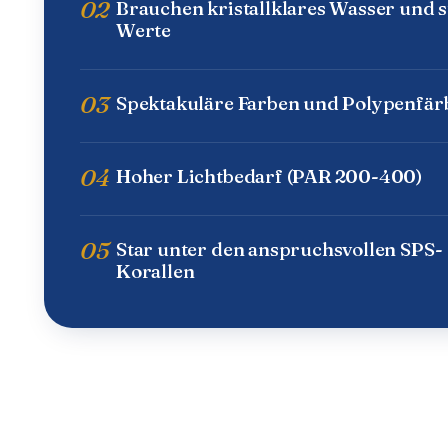
02
Brauchen kristallklares Wasser und s
Werte
03
Spektakuläre Farben und Polypenfä
04
Hoher Lichtbedarf (PAR 200-400)
05
Star unter den anspruchsvollen SPS-
Korallen