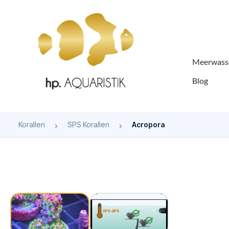
springen
Zur Hauptnavigation springen
Meerwasse
Blog
Korallen
SPS Korallen
Acropora
Bildergalerie überspringen