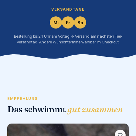
VERSANDTAGE
Mi
Fr
Sa
Bestellung bis 24 Uhr am Vortag → Versand am nächsten Tier-
Versandtag. Andere Wunschtermine wählbar im Checkout.
EMPFEHLUNG
Das schwimmt
gut zusammen