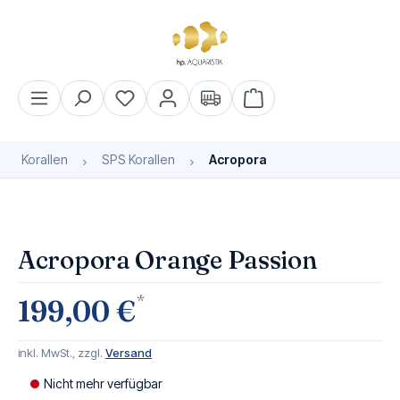
alt springen
Warenkorb enthält 0 Pos
Korallen
SPS Korallen
Acropora
Bildergalerie überspringen
Bald wieder verfügbar
Acropora Orange Passion
*
199,00 €
inkl. MwSt., zzgl.
Versand
Nicht mehr verfügbar