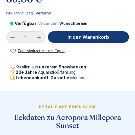
inkl. MwSt., zzgl.
Versand
Verfügbar
· Versandart:
Wunschtermin
Produkt Anzahl: Gib den gewünschten Wert ei
In den Warenkorb
Zum Merkzettel hinzufügen
Korallen aus
unserem Showbecken
20+ Jahre
Aquaristik-Erfahrung
Lebendankunft-Garantie
inklusive
DETAILS AUF EINEN BLICK
Eckdaten zu Acropora Millepora
Sunset