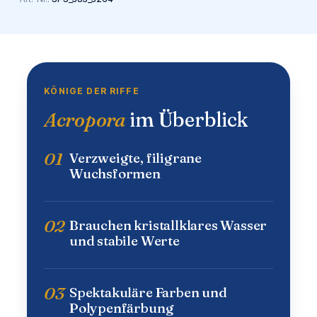
KÖNIGE DER RIFFE
Acropora
im Überblick
01
Verzweigte, filigrane
Wuchsformen
02
Brauchen kristallklares Wasser
und stabile Werte
03
Spektakuläre Farben und
Polypenfärbung