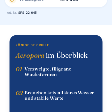
Art.-Nr.:
SPS_22_645
KÖNIGE DER RIFFE
Acropora
im Überblick
01
Verzweigte, filigrane
Wuchsformen
02
Brauchen kristallklares Wasser
und stabile Werte