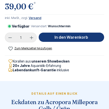
*
39,00 €
inkl. MwSt., zzgl.
Versand
Verfügbar
· Versandart:
Wunschtermin
Produkt Anzahl: Gib den gewünschten Wert ei
In den Warenkorb
Zum Merkzettel hinzufügen
Korallen aus
unserem Showbecken
20+ Jahre
Aquaristik-Erfahrung
Lebendankunft-Garantie
inklusive
DETAILS AUF EINEN BLICK
Eckdaten zu Acropora Millepora
Gelb / Grün