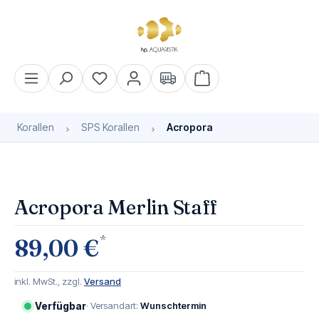
alt springen
Warenkorb enthält 0 Pos
Korallen
SPS Korallen
Acropora
Bildergalerie überspringen
Acropora Merlin Staff
*
89,00 €
inkl. MwSt., zzgl.
Versand
Verfügbar
· Versandart:
Wunschtermin