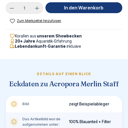
Produkt Anzahl: Gib den gewünschten Wert ei
In den Warenkorb
Zum Merkzettel hinzufügen
Korallen aus
unserem Showbecken
20+ Jahre
Aquaristik-Erfahrung
Lebendankunft-Garantie
inklusive
DETAILS AUF EINEN BLICK
Eckdaten zu Acropora Merlin Staff
Bild
zeigt Beispielableger
Das Artikelbild wurde
100% Blauanteil + Filter
aufgenommen unter: