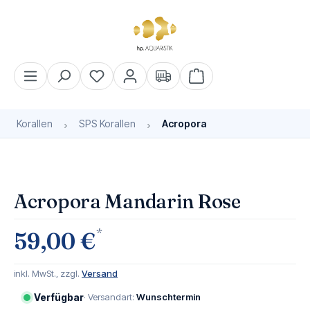
alt springen
Warenkorb enthält 0 Pos
Korallen
SPS Korallen
Acropora
Bildergalerie überspringen
Acropora Mandarin Rose
*
59,00 €
inkl. MwSt., zzgl.
Versand
Verfügbar
· Versandart:
Wunschtermin