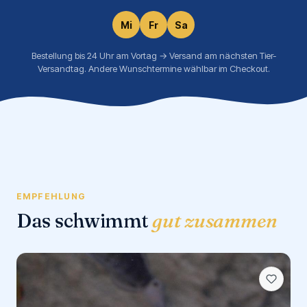
Mi
Fr
Sa
Bestellung bis 24 Uhr am Vortag → Versand am nächsten Tier-
Versandtag. Andere Wunschtermine wählbar im Checkout.
EMPFEHLUNG
Das schwimmt
gut zusammen