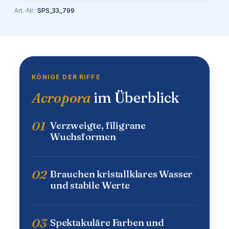
Art.-Nr.:
SPS_33_799
KÖNIGE DER RIFFE
Acropora
im Überblick
01
Verzweigte, filigrane
Wuchsformen
02
Brauchen kristallklares Wasser
und stabile Werte
03
Spektakuläre Farben und