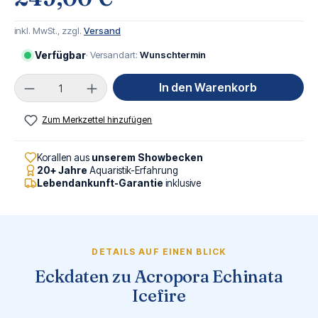
inkl. MwSt., zzgl.
Versand
Verfügbar
· Versandart:
Wunschtermin
Produkt Anzahl: Gib den gewünschten Wert ei
In den Warenkorb
Zum Merkzettel hinzufügen
Korallen aus
unserem Showbecken
20+ Jahre
Aquaristik-Erfahrung
Lebendankunft-Garantie
inklusive
DETAILS AUF EINEN BLICK
Eckdaten zu Acropora Echinata
Icefire