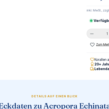
inkl. MwSt., zzg
Verfügb
Produkt 
Zum Merk
Korallen 
20+ Jah
Lebenda
DETAILS AUF EINEN BLICK
Eckdaten zu Acropora Echinat