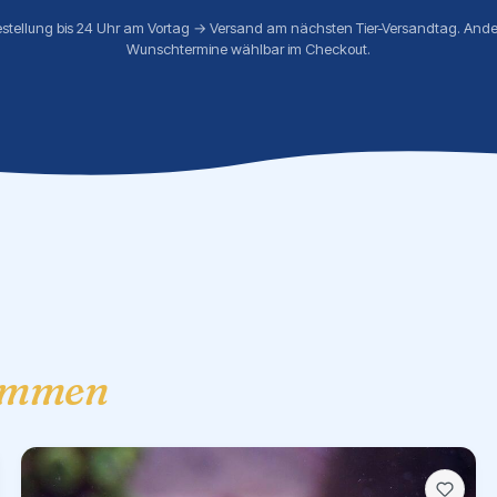
estellung bis 24 Uhr am Vortag → Versand am nächsten Tier-Versandtag. Ande
Wunschtermine wählbar im Checkout.
ammen