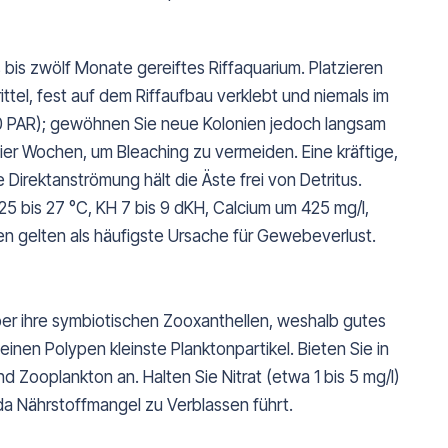
 bis zwölf Monate gereiftes Riffaquarium. Platzieren
ittel, fest auf dem Riffaufbau verklebt und niemals im
00 PAR); gewöhnen Sie neue Kolonien jedoch langsam
 vier Wochen, um Bleaching zu vermeiden. Eine kräftige,
irektanströmung hält die Äste frei von Detritus.
 25 bis 27 °C, KH 7 bis 9 dKH, Calcium um 425 mg/l,
 gelten als häufigste Ursache für Gewebeverlust.
er ihre symbiotischen Zooxanthellen, weshalb gutes
feinen Polypen kleinste Planktonpartikel. Bieten Sie in
d Zooplankton an. Halten Sie Nitrat (etwa 1 bis 5 mg/l)
 da Nährstoffmangel zu Verblassen führt.