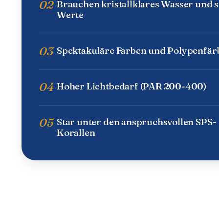
02
Brauchen kristallklares Wasser und s
Werte
03
Spektakuläre Farben und Polypenfä
04
Hoher Lichtbedarf (PAR 200-400)
05
Star unter den anspruchsvollen SPS-
Korallen