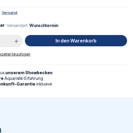
l.
Versand
ar
· Versandart:
Wunschtermin
Anzahl: Gib den gewünschten Wert ein oder
In den Warenkorb
zettel hinzufügen
aus
unserem Showbecken
re
Aquaristik-Erfahrung
nkunft-Garantie
inklusive
a