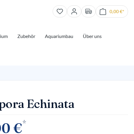
0,00 €*
Waren
rium
Zubehör
Aquariumbau
Über uns
pora Echinata
*
00 €