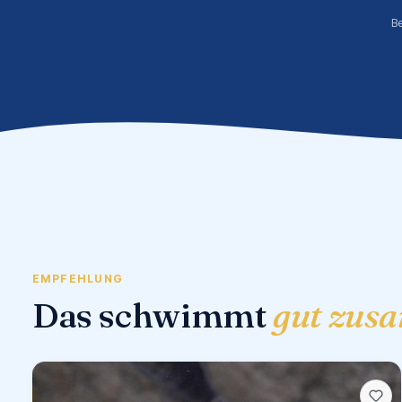
B
EMPFEHLUNG
Das schwimmt
gut zus