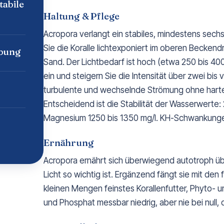
tabile
Haltung & Pflege
Acropora verlangt ein stabiles, mindestens sechs
Sie die Koralle lichtexponiert im oberen Beckendr
rbung
Sand. Der Lichtbedarf ist hoch (etwa 250 bis 4
ein und steigern Sie die Intensität über zwei bis
turbulente und wechselnde Strömung ohne harte D
Entscheidend ist die Stabilität der Wasserwerte:
Magnesium 1250 bis 1350 mg/l. KH-Schwankungen
Ernährung
Acropora ernährt sich überwiegend autotroph üb
Licht so wichtig ist. Ergänzend fängt sie mit den 
kleinen Mengen feinstes Korallenfutter, Phyto- un
und Phosphat messbar niedrig, aber nie bei null,