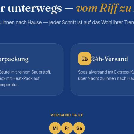
er unterwegs —
vom Riff zu
u Ihnen nach Hause — jeder Schritt ist auf das Wohl Ihrer Tie
erpackung
24h-Versand
eutel mit reinem Sauerstoff,
Spezialversand mit Express-K
Box mit Heat-Pack auf
über Nacht zu Ihnen nach Ha
emperatur.
VERSANDTAGE
Mi
Fr
Sa