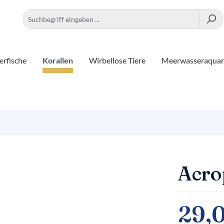
rfische
Korallen
Wirbellose Tiere
Meerwasseraqua
Acro
29,