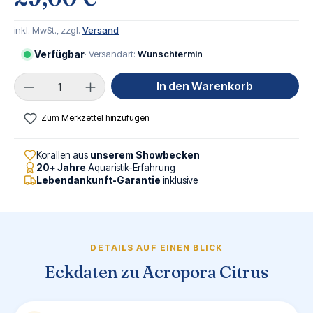
inkl. MwSt., zzgl.
Versand
Verfügbar
· Versandart:
Wunschtermin
Produkt Anzahl: Gib den gewünschten Wert ei
In den Warenkorb
Zum Merkzettel hinzufügen
Korallen aus
unserem Showbecken
20+ Jahre
Aquaristik-Erfahrung
Lebendankunft-Garantie
inklusive
DETAILS AUF EINEN BLICK
Eckdaten zu Acropora Citrus