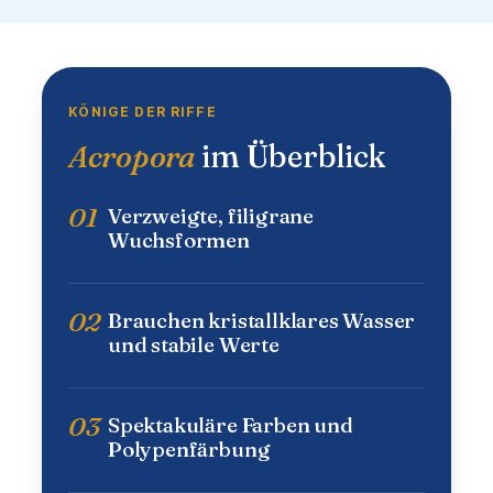
KÖNIGE DER RIFFE
Acropora
im Überblick
01
Verzweigte, filigrane
Wuchsformen
02
Brauchen kristallklares Wasser
und stabile Werte
03
Spektakuläre Farben und
Polypenfärbung