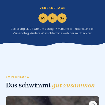
VERSANDTAGE
Mi
Fr
Sa
Bestellung bis 24 Uhr am Vortag → Versand am nächsten Tier-
Versandtag. Andere Wunschtermine wählbar im Checkout.
EMPFEHLUNG
Das schwimmt
gut zusammen