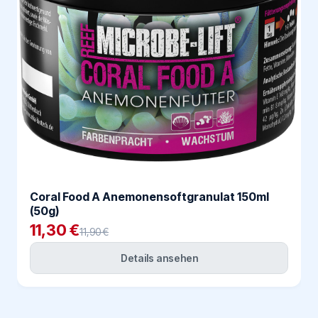
Coral Food A Anemonensoftgranulat 150ml
(50g)
11,30 €
11,90 €
Details ansehen