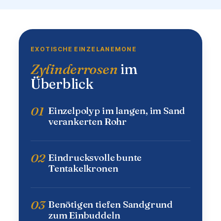
EXOTISCHE EINZELANEMONE
Zylinderrosen
im
Überblick
01
Einzelpolyp im langen, im Sand
verankerten Rohr
02
Eindrucksvolle bunte
Tentakelkronen
03
Benötigen tiefen Sandgrund
zum Einbuddeln