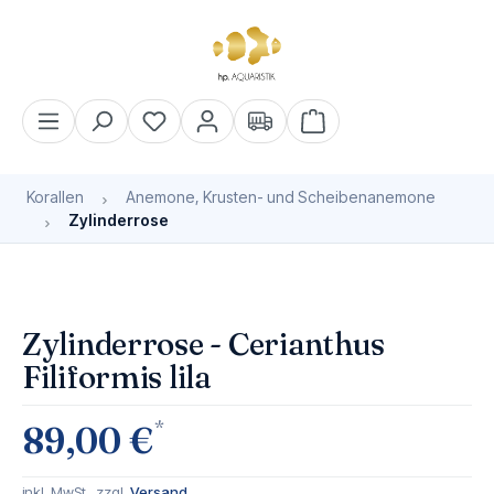
alt springen
Warenkorb enthält 0 Pos
Korallen
Anemone, Krusten- und Scheibenanemone
Zylinderrose
Bildergalerie überspringen
Bald wieder verfügbar
Zylinderrose - Cerianthus
Filiformis lila
*
89,00 €
inkl. MwSt., zzgl.
Versand