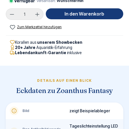
Verfügbar
· Versandart:
Wunschtermin
Produkt Anzahl: Gib den gewünschten Wert ei
In den Warenkorb
Zum Merkzettel hinzufügen
Korallen aus
unserem Showbecken
20+ Jahre
Aquaristik-Erfahrung
Lebendankunft-Garantie
inklusive
DETAILS AUF EINEN BLICK
Eckdaten zu Zoanthus Fantasy
Bild
zeigt Beispielableger
Tageslichteinstellung LED