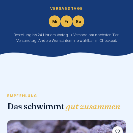
VERSANDTAGE
Mi
Fr
Sa
Bestellung bis 24 Uhr am Vortag → Versand am nächsten Tier-
Versandtag. Andere Wunschtermine wählbar im Checkout.
EMPFEHLUNG
Das schwimmt
gut zusammen