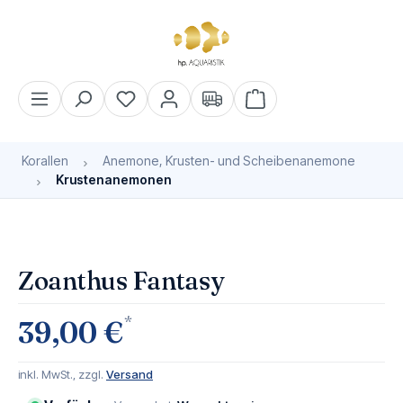
alt springen
Warenkorb enthält 0 Pos
Korallen
Anemone, Krusten- und Scheibenanemone
Krustenanemonen
Bildergalerie überspringen
Zoanthus Fantasy
*
39,00 €
inkl. MwSt., zzgl.
Versand