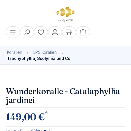
alt springen
Warenkorb enthält 0 Pos
Korallen
LPS Korallen
Trachyphyllia, Scolymia und Co.
Bildergalerie überspringen
Bald wieder verfügbar
Wunderkoralle - Catalaphyllia
jardinei
*
149,00 €
inkl. MwSt., zzgl.
Versand