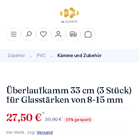
alt springen
Warenkorb enthält 0 Pos
Zubehör
PVC
Kämme und Zubehör
Bildergalerie überspringen
Überlaufkamm 33 cm (3 Stück)
für Glasstärken von 8-15 mm
*
27,50 €
*
30,90 €
(11% gespart)
inkl. MwSt., zzgl.
Versand