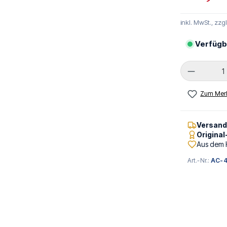
inkl. MwSt., zzg
Verfügb
Produkt 
Zum Merk
Versan
Origina
Aus dem 
Art.-Nr.:
AC-