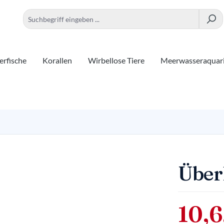
rfische
Korallen
Wirbellose Tiere
Meerwasseraquar
Übe
10,6