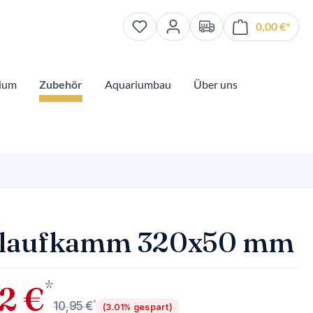
0,00 €*
Waren
ium
Zubehör
Aquariumbau
Über uns
rlaufkamm 320x50 mm
*
2 €
*
10,95 €
(3.01% gespart)