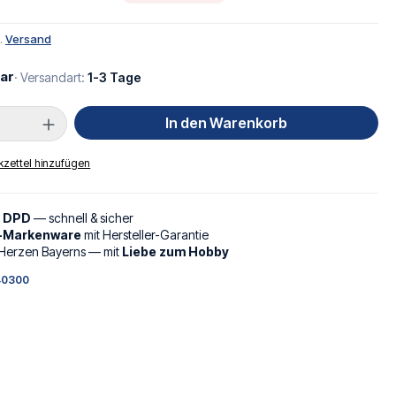
l.
Versand
ar
· Versandart:
1-3 Tage
Anzahl: Gib den gewünschten Wert ein oder
In den Warenkorb
zettel hinzufügen
d DPD
— schnell & sicher
l-Markenware
mit Hersteller-Garantie
Herzen Bayerns — mit
Liebe zum Hobby
40300