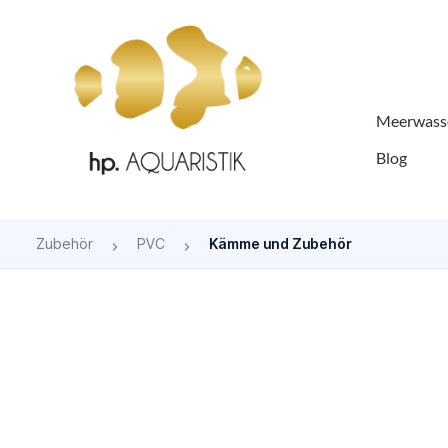
springen
Zur Hauptnavigation springen
Meerwasse
Blog
Zubehör
PVC
Kämme und Zubehör
Bildergalerie überspringen