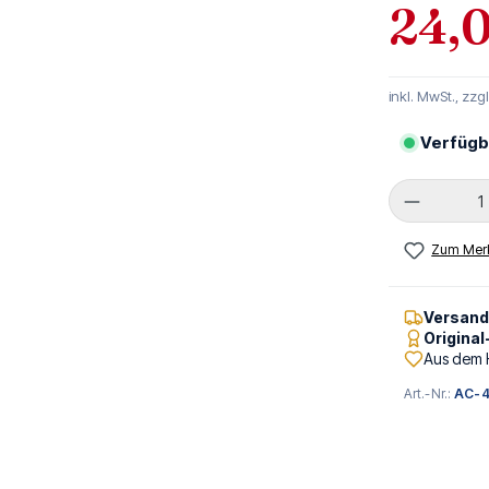
24,
inkl. MwSt., zzg
Verfügb
Produkt 
Zum Merk
Versan
Origina
Aus dem 
Art.-Nr.:
AC-