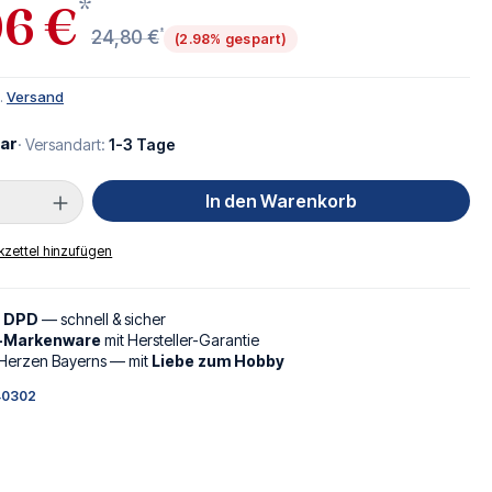
*
06 €
*
24,80 €
(2.98% gespart)
l.
Versand
ar
· Versandart:
1-3 Tage
Anzahl: Gib den gewünschten Wert ein oder
In den Warenkorb
zettel hinzufügen
d DPD
— schnell & sicher
l-Markenware
mit Hersteller-Garantie
Herzen Bayerns — mit
Liebe zum Hobby
40302