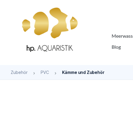
springen
Zur Hauptnavigation springen
Meerwasse
Blog
Zubehör
PVC
Kämme und Zubehör
Bildergalerie überspringen