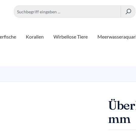
rfische
Korallen
Wirbellose Tiere
Meerwasseraquar
Über
mm