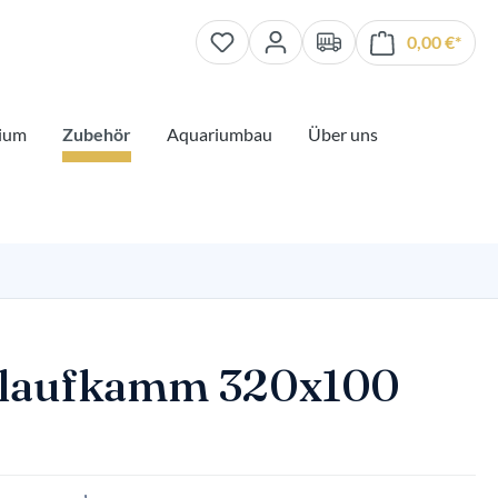
0,00 €*
Waren
ium
Zubehör
Aquariumbau
Über uns
laufkamm 320x100