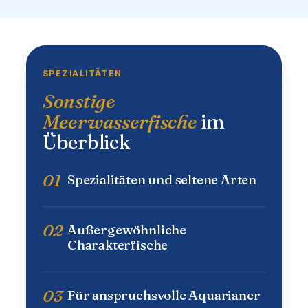
SPEZIALITÄTEN
Sonstige
Meerwasserfische
im
Überblick
01
Spezialitäten und seltene Arten
02
Außergewöhnliche
Charakterfische
03
Für anspruchsvolle Aquarianer