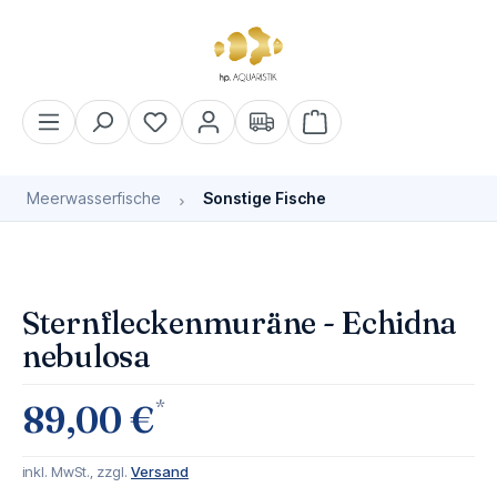
alt springen
Warenkorb enthält 0 Pos
Meerwasserfische
Sonstige Fische
Bildergalerie überspringen
Bald wieder verfügbar
Sternfleckenmuräne - Echidna
nebulosa
*
89,00 €
inkl. MwSt., zzgl.
Versand