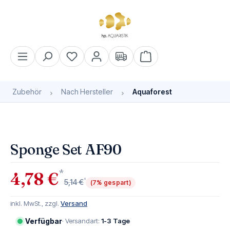
alt springen
Warenkorb enthält 0 Pos
Zubehör
Nach Hersteller
Aquaforest
Bildergalerie überspringen
Sponge Set AF90
*
4,78 €
*
5,14 €
(7% gespart)
inkl. MwSt., zzgl.
Versand
Verfügbar
· Versandart:
1-3 Tage