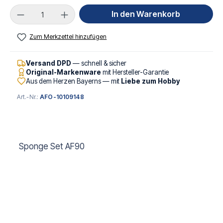
Produkt Anzahl: Gib den gewünschten Wert ei
In den Warenkorb
Zum Merkzettel hinzufügen
Versand DPD
— schnell & sicher
Original-Markenware
mit Hersteller-Garantie
Aus dem Herzen Bayerns — mit
Liebe zum Hobby
Art.-Nr.:
AFO-10109148
Sponge Set AF90