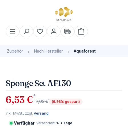
alt springen
Warenkorb enthält 0 Pos
Zubehör
Nach Hersteller
Aquaforest
Bildergalerie überspringen
Sponge Set AF130
*
6,53 €
*
7,02 €
(6.98% gespart)
inkl. MwSt., zzgl.
Versand
Verfügbar
· Versandart:
1-3 Tage