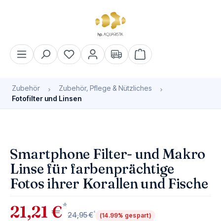
alt springen
Warenkorb enthält 0 Pos
Zubehör
Zubehör, Pflege & Nützliches
Fotofilter und Linsen
Bildergalerie überspringen
Bald wieder verfügbar
Smartphone Filter- und Makro
Linse für farbenprächtige
Fotos ihrer Korallen und Fische
*
21,21 €
*
24,95 €
(14.99% gespart)