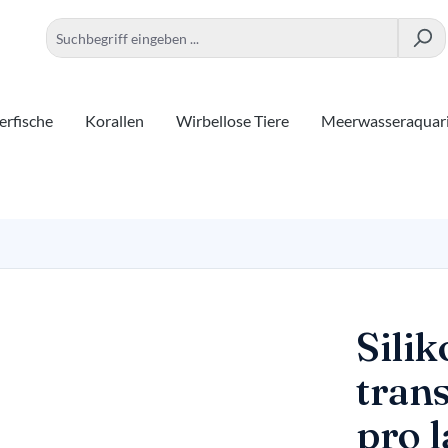
rfische
Korallen
Wirbellose Tiere
Meerwasseraquar
Sili
trans
pro 