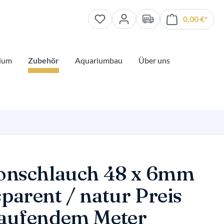
0,00 €*
Waren
ium
Zubehör
Aquariumbau
Über uns
konschlauch 48 x 6mm
parent / natur Preis
laufendem Meter