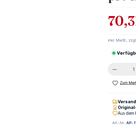
70,3
inkl. MwSt., zzg
Verfügb
Produkt 
Zum Merk
Versan
Origina
Aus dem 
Art.-Nr.:
AP-1