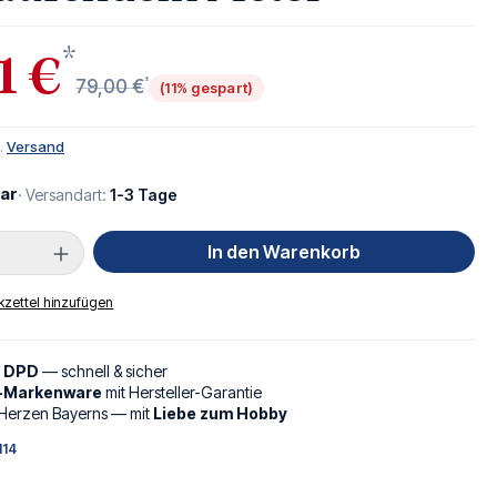
*
1 €
*
79,00 €
(11% gespart)
l.
Versand
ar
· Versandart:
1-3 Tage
Anzahl: Gib den gewünschten Wert ein oder
In den Warenkorb
zettel hinzufügen
d DPD
— schnell & sicher
l-Markenware
mit Hersteller-Garantie
Herzen Bayerns — mit
Liebe zum Hobby
114