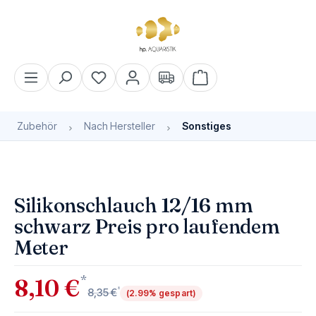
alt springen
Warenkorb enthält 0 Pos
Zubehör
Nach Hersteller
Sonstiges
Bildergalerie überspringen
Silikonschlauch 12/16 mm
schwarz Preis pro laufendem
Meter
*
8,10 €
*
8,35 €
(2.99% gespart)