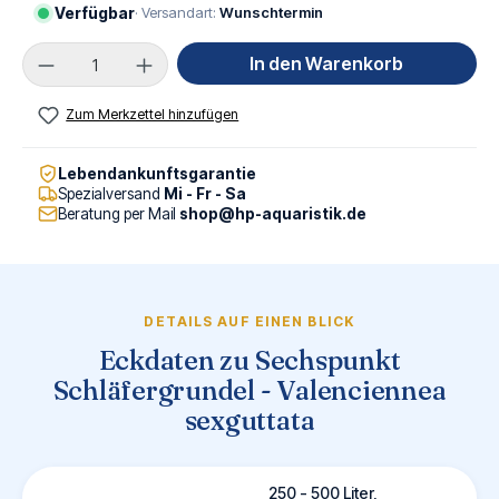
Verfügbar
· Versandart:
Wunschtermin
Produkt Anzahl: Gib den gewünschten Wert ei
In den Warenkorb
Zum Merkzettel hinzufügen
Lebendankunftsgarantie
Spezialversand
Mi - Fr - Sa
Beratung per Mail
shop@hp-aquaristik.de
DETAILS AUF EINEN BLICK
Eckdaten zu Sechspunkt
Schläfergrundel - Valenciennea
sexguttata
250 - 500 Liter,