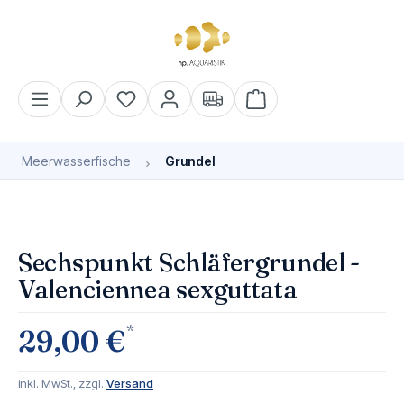
alt springen
Warenkorb enthält 0 Pos
Meerwasserfische
Grundel
Bildergalerie überspringen
Sechspunkt Schläfergrundel -
Valenciennea sexguttata
*
29,00 €
inkl. MwSt., zzgl.
Versand