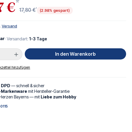
*
7 €
*
17,80 €
(2.98% gespart)
l.
Versand
ar
· Versandart:
1-3 Tage
Anzahl: Gib den gewünschten Wert ein oder
In den Warenkorb
zettel hinzufügen
d DPD
— schnell & sicher
l-Markenware
mit Hersteller-Garantie
Herzen Bayerns — mit
Liebe zum Hobby
0115