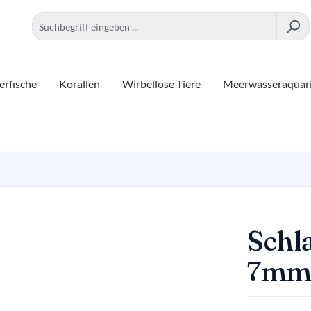
rfische
Korallen
Wirbellose Tiere
Meerwasseraquar
Schl
7mm 