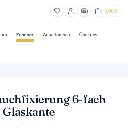
0,00 €*
Waren
ium
Zubehör
Aquariumbau
Über uns
auchfixierung 6-fach
Glaskante