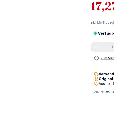
17,2
inkl. MwSt., zzg
Verfügb
Produkt 
Zum Merk
Versan
Origina
Aus dem 
Art.-Nr.:
AC-4