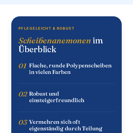
PFLEGELEICHT & ROBUST
Scheibenanemonen
im
Überblick
01
Flache, runde Polypenscheiben
in vielen Farben
02
Robust und
einsteigerfreundlich
03
Vermehren sich oft
eigenständig durch Teilung