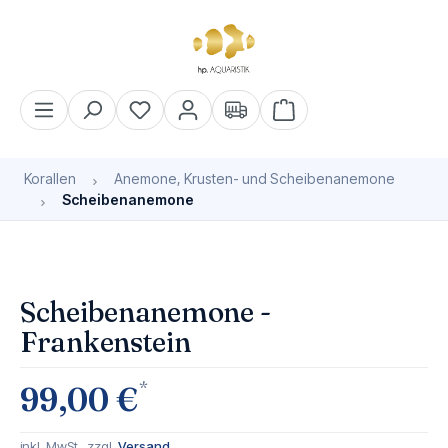
alt springen
Warenkorb enthält 0 Pos
Korallen
Anemone, Krusten- und Scheibenanemone
Scheibenanemone
Bildergalerie überspringen
Scheibenanemone -
Frankenstein
*
99,00 €
inkl. MwSt., zzgl.
Versand