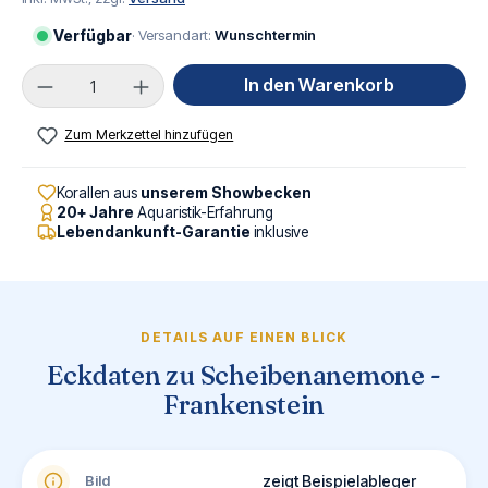
Verfügbar
· Versandart:
Wunschtermin
Produkt Anzahl: Gib den gewünschten Wert ei
In den Warenkorb
Zum Merkzettel hinzufügen
Korallen aus
unserem Showbecken
20+ Jahre
Aquaristik-Erfahrung
Lebendankunft-Garantie
inklusive
DETAILS AUF EINEN BLICK
Eckdaten zu Scheibenanemone -
Frankenstein
Bild
zeigt Beispielableger