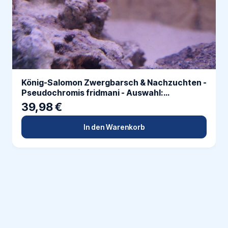
König-Salomon Zwergbarsch & Nachzuchten -
Pseudochromis fridmani - Auswahl:
Nachzucht
39,98 €
In den Warenkorb