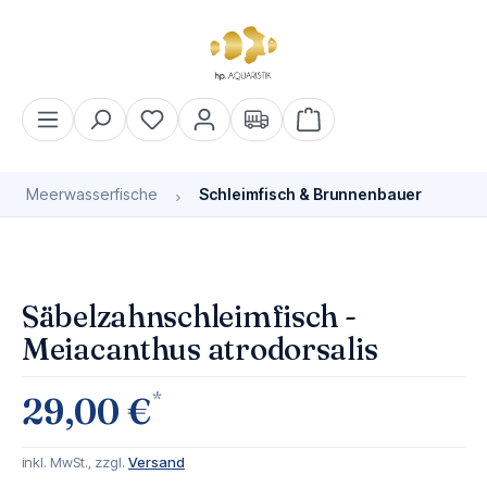
alt springen
Warenkorb enthält 0 Pos
Meerwasserfische
Schleimfisch & Brunnenbauer
Bildergalerie überspringen
Bald wieder verfügbar
Säbelzahnschleimfisch -
Meiacanthus atrodorsalis
*
29,00 €
inkl. MwSt., zzgl.
Versand