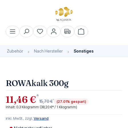
alt springen
Warenkorb enthält 0 Pos
Zubehör
Nach Hersteller
Sonstiges
Bildergalerie überspringen
Bald wieder verfügbar
ROWAkalk 300g
*
11,46 €
*
15,70 €
(27.01% gespart)
Inhalt:
0.3 Kilogramm
(38,20 €* / 1 Kilogramm)
inkl. MwSt., zzgl.
Versand