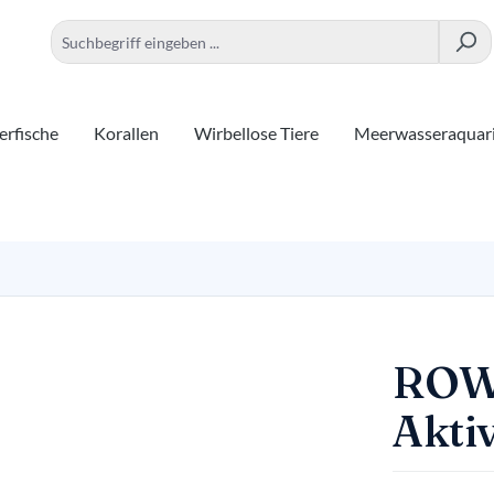
rfische
Korallen
Wirbellose Tiere
Meerwasseraquar
ROWA
Akti