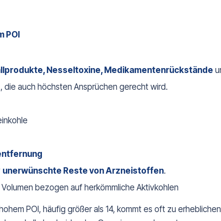
m POI
llprodukte, Nesseltoxine, Medikamentenrückstände
un
e
, die auch höchsten Ansprüchen gerecht wird.
einkohle
entfernung
v
unerwünschte Reste von Arzneistoffen
.
em Volumen bezogen auf herkömmliche Aktivkohlen
t hohem POI, häufig größer als 14, kommt es oft zu erheblic