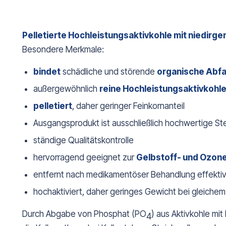
Pelletierte Hochleistungsaktivkohle mit niedirge
Besondere Merkmale:
bindet
schädliche und störende
organische Abfa
außergewöhnlich
reine Hochleistungsaktivkohl
pelletiert
, daher geringer Feinkornanteil
Ausgangsprodukt ist ausschließlich hochwertige St
ständige Qualitätskontrolle
hervorragend geeignet zur
Gelbstoff- und Ozon
entfernt nach medikamentöser Behandlung effekti
hochaktiviert, daher geringes Gewicht bei gleich
Durch Abgabe von Phosphat (PO
) aus Aktivkohle mi
4