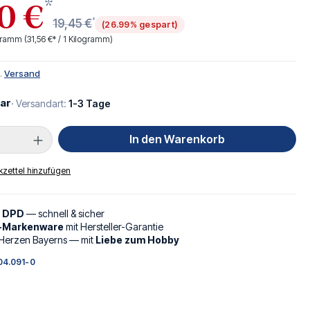
*
0 €
*
19,45 €
(26.99% gespart)
ogramm
(31,56 €* / 1 Kilogramm)
l.
Versand
ar
· Versandart:
1-3 Tage
Anzahl: Gib den gewünschten Wert ein oder
In den Warenkorb
zettel hinzufügen
d DPD
— schnell & sicher
l-Markenware
mit Hersteller-Garantie
Herzen Bayerns — mit
Liebe zum Hobby
04.091-0