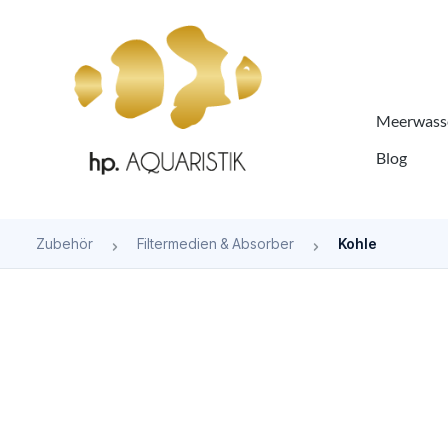
springen
Zur Hauptnavigation springen
Meerwasse
Blog
Zubehör
Filtermedien & Absorber
Kohle
Bildergalerie überspringen