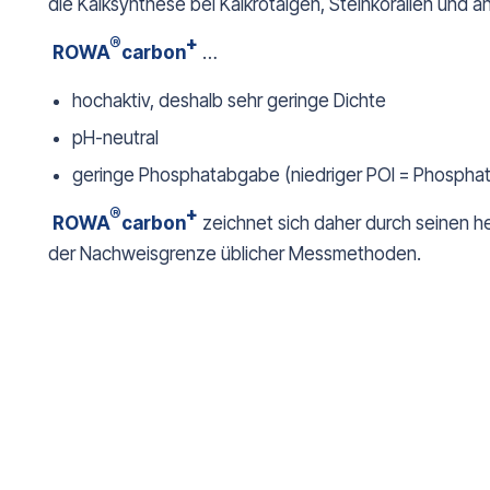
die Kalksynthese bei Kalkrotalgen, Steinkorallen un
®
+
ROWA
carbon
…
hochaktiv, deshalb sehr geringe Dichte
pH-neutral
geringe Phosphatabgabe (niedriger POI = Phospha
®
+
ROWA
carbon
zeichnet sich daher durch seinen he
der Nachweisgrenze üblicher Messmethoden.