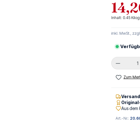
14,2
Inhalt:
0.45 Kil
inkl. MwSt., zzg
Verfügb
Produkt 
Zum Merk
Versan
Origina
Aus dem 
Art.-Nr.:
20.6