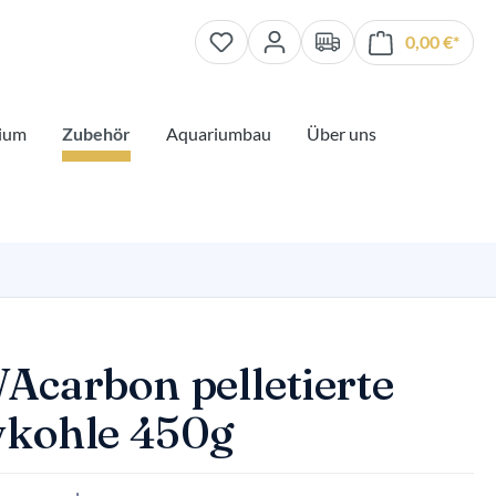
0,00 €*
Waren
ium
Zubehör
Aquariumbau
Über uns
carbon pelletierte
vkohle 450g