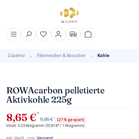
alt springen
Warenkorb enthält 0 Pos
Zubehör
Filtermedien & Absorber
Kohle
Bildergalerie überspringen
Bald wieder verfügbar
ROWAcarbon pelletierte
Aktivkohle 225g
*
8,65 €
*
11,85 €
(27% gespart)
Inhalt:
0.23 Kilogramm
(37,61 €* / 1 Kilogramm)
inkl. MwSt., zzgl.
Versand