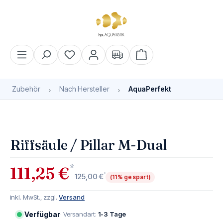
alt springen
Warenkorb enthält 0 Pos
Zubehör
Nach Hersteller
AquaPerfekt
Bildergalerie überspringen
Riffsäule / Pillar M-Dual
*
111,25 €
*
125,00 €
(11% gespart)
inkl. MwSt., zzgl.
Versand
Verfügbar
· Versandart:
1-3 Tage