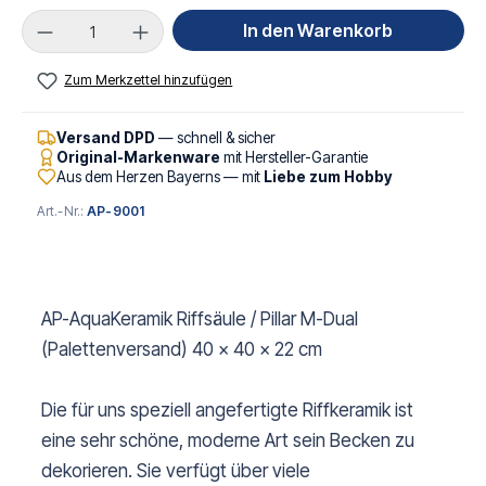
Produkt Anzahl: Gib den gewünschten Wert ei
In den Warenkorb
Zum Merkzettel hinzufügen
Versand DPD
— schnell & sicher
Original-Markenware
mit Hersteller-Garantie
Aus dem Herzen Bayerns — mit
Liebe zum Hobby
Art.-Nr.:
AP-9001
AP-AquaKeramik Riffsäule / Pillar M-Dual
(Palettenversand) 40 x 40 x 22 cm
Die für uns speziell angefertigte Riffkeramik ist
eine sehr schöne, moderne Art sein Becken zu
dekorieren. Sie verfügt über viele