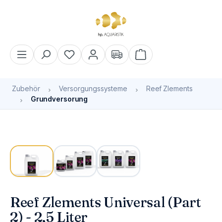
alt springen
Warenkorb enthält 0 Pos
Zubehör
Versorgungssysteme
Reef Zlements
Grundversorung
Bildergalerie überspringen
Reef Zlements Universal (Part
2) - 2,5 Liter