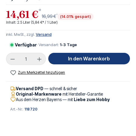
*
14,61 €
*
16,99 €
(14.01% gespart)
Inhalt:
2.5 Liter
(5,84 €* / 1 Liter)
inkl. MwSt., zzgl.
Versand
Verfügbar
· Versandart:
1-3 Tage
Produkt Anzahl: Gib den gewünschten Wert ei
In den Warenkorb
Zum Merkzettel hinzufügen
Versand DPD
— schnell & sicher
Original-Markenware
mit Hersteller-Garantie
Aus dem Herzen Bayerns — mit
Liebe zum Hobby
Art.-Nr.:
118720