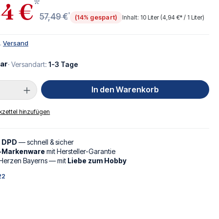
*
4 €
*
57,49 €
(14% gespart)
Inhalt:
10 Liter
(4,94 €* / 1 Liter)
l.
Versand
ar
· Versandart:
1-3 Tage
Anzahl: Gib den gewünschten Wert ein oder
In den Warenkorb
zettel hinzufügen
d DPD
— schnell & sicher
l-Markenware
mit Hersteller-Garantie
Herzen Bayerns — mit
Liebe zum Hobby
22