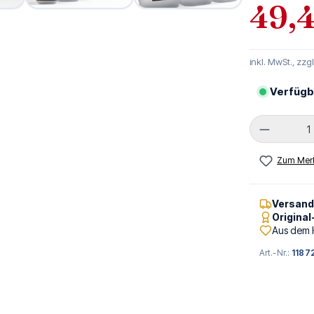
49,4
inkl. MwSt., zzg
Verfügb
Produkt 
Zum Merk
Versan
Origina
Aus dem 
Art.-Nr.:
1187