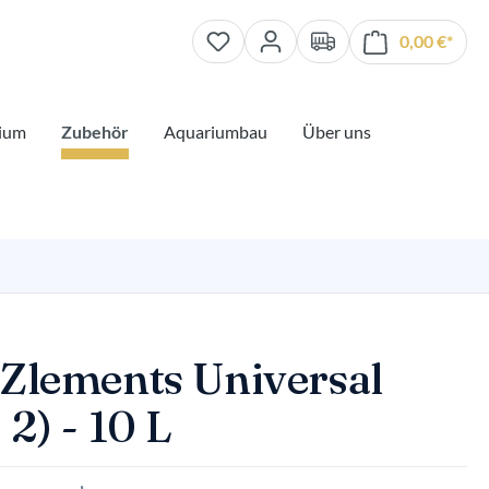
0,00 €*
Waren
ium
Zubehör
Aquariumbau
Über uns
 Zlements Universal
 2) - 10 L