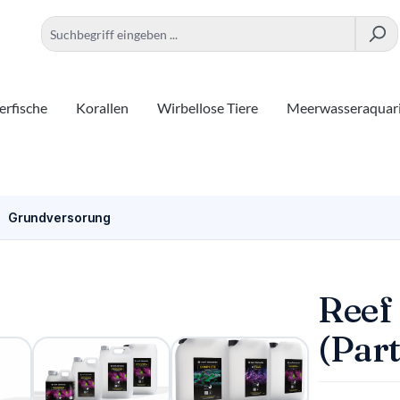
rfische
Korallen
Wirbellose Tiere
Meerwasseraquar
Grundversorung
Reef
(Part