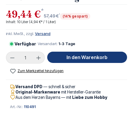
*
49,44 €
*
57,49 €
(14% gespart)
Inhalt:
10 Liter
(4,94 €* / 1 Liter)
inkl. MwSt., zzgl.
Versand
Verfügbar
· Versandart:
1-3 Tage
Produkt Anzahl: Gib den gewünschten Wert ei
In den Warenkorb
Zum Merkzettel hinzufügen
Versand DPD
— schnell & sicher
Original-Markenware
mit Hersteller-Garantie
Aus dem Herzen Bayerns — mit
Liebe zum Hobby
Art.-Nr.:
110491