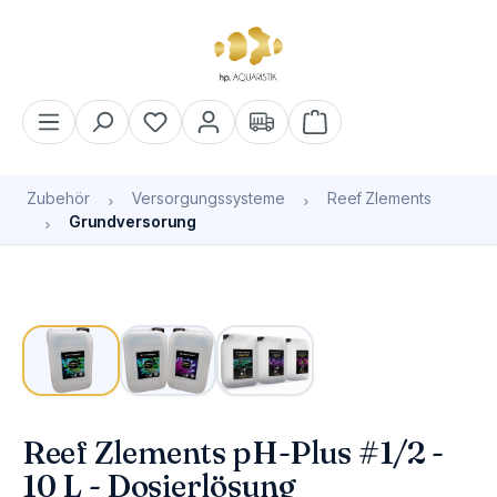
alt springen
Warenkorb enthält 0 Pos
Zubehör
Versorgungssysteme
Reef Zlements
Grundversorung
Bildergalerie überspringen
Reef Zlements pH-Plus #1/2 -
10 L - Dosierlösung